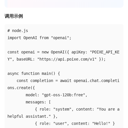
调用示例
# node.js

import OpenAI from "openai";

const openai = new OpenAI({ apiKey: "POIXE_API_KE
Y", baseURL: "https://api.poixe.com/v1" });

async function main() {

    const completion = await openai.chat.completi
ons.create({

        model: "gpt-oss-120b:free",

        messages: [

            { role: "system", content: "You are a 
helpful assistant." },

            { role: "user", content: "Hello!" }
