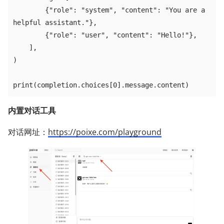
        {"role": "system", "content": "You are a 
helpful assistant."},

        {"role": "user", "content": "Hello!"},

    ],

)

print(completion.choices[0].message.content)
内置对话工具
对话网址：
https://poixe.com/playground