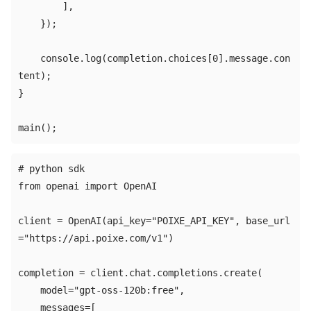
        ],

    });

    console.log(completion.choices[0].message.con
tent);

}

main();
# python sdk

from openai import OpenAI

client = OpenAI(api_key="POIXE_API_KEY", base_url
="https://api.poixe.com/v1")

completion = client.chat.completions.create(

    model="gpt-oss-120b:free",

    messages=[
