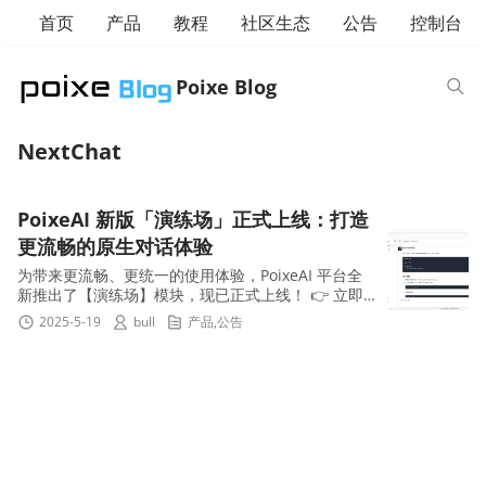
首页
产品
教程
社区生态
公告
控制台
Poixe Blog
NextChat
PoixeAI 新版「演练场」正式上线：打造
更流畅的原生对话体验
为带来更流畅、更统一的使用体验，PoixeAI 平台全
新推出了【演练场】模块，现已正式上线！ 👉 立即
访问 PoixeAI 演练场 在过去的几个月中，平台用户主
2025-5-19
bull
产品
,
公告
要依赖 ...