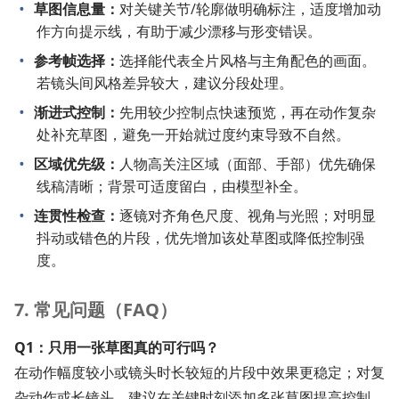
草图信息量：
对关键关节/轮廓做明确标注，适度增加动
作方向提示线，有助于减少漂移与形变错误。
参考帧选择：
选择能代表全片风格与主角配色的画面。
若镜头间风格差异较大，建议分段处理。
渐进式控制：
先用较少控制点快速预览，再在动作复杂
处补充草图，避免一开始就过度约束导致不自然。
区域优先级：
人物高关注区域（面部、手部）优先确保
线稿清晰；背景可适度留白，由模型补全。
连贯性检查：
逐镜对齐角色尺度、视角与光照；对明显
抖动或错色的片段，优先增加该处草图或降低控制强
度。
7. 常见问题（FAQ）
Q1：只用一张草图真的可行吗？
在动作幅度较小或镜头时长较短的片段中效果更稳定；对复
杂动作或长镜头，建议在关键时刻添加多张草图提高控制