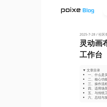
2025-7-28
/
社区
灵动画布
工作台
文章目录
一、什么是
二、核心功
三、操作流
四、适用场
五、与传统
六、总结与